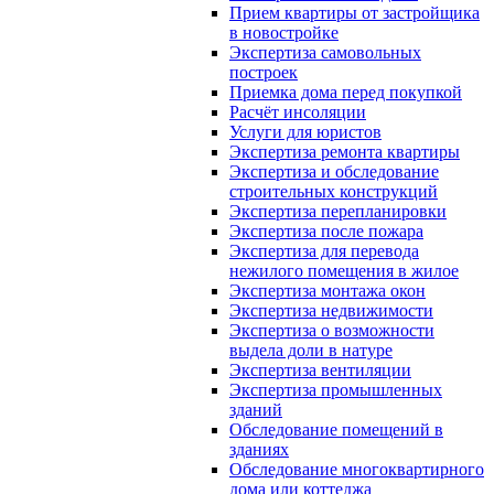
Прием квартиры от застройщика
в новостройке
Экспертиза самовольных
построек
Приемка дома перед покупкой
Расчёт инсоляции
Услуги для юристов
Экспертиза ремонта квартиры
Экспертиза и обследование
строительных конструкций
Экспертиза перепланировки
Экспертиза после пожара
Экспертиза для перевода
нежилого помещения в жилое
Экспертиза монтажа окон
Экспертиза недвижимости
Экспертиза о возможности
выдела доли в натуре
Экспертиза вентиляции
Экспертиза промышленных
зданий
Обследование помещений в
зданиях
Обследование многоквартирного
дома или коттеджа