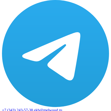
+7 (343)
243-57-38
ekb@melwood.ru